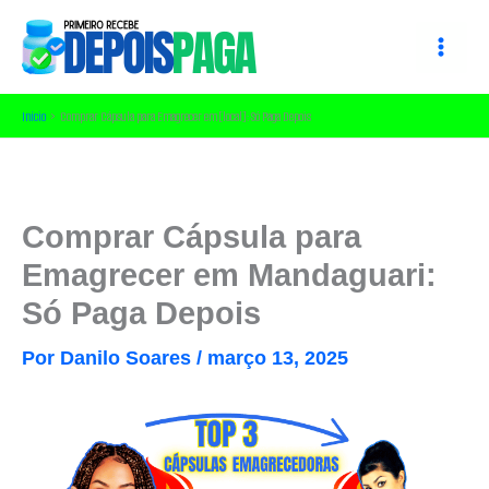
Ir
para
o
conteúdo
Início
Comprar Cápsula para Emagrecer em [local]: Só Paga Depois
Comprar Cápsula para
Emagrecer em Mandaguari:
Só Paga Depois
Por
Danilo Soares
/
março 13, 2025