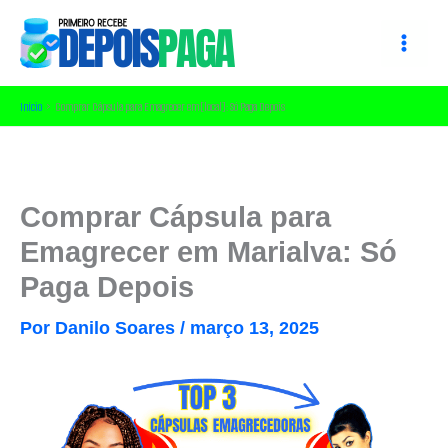
Ir
para
o
conteúdo
Início
Comprar Cápsula para Emagrecer em [local]: Só Paga Depois
Comprar Cápsula para
Emagrecer em Marialva: Só
Paga Depois
Por
Danilo Soares
/
março 13, 2025