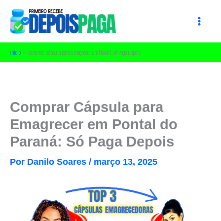
Ir
para
o
conteúdo
Início
Comprar Cápsula para Emagrecer em [local]: Só Paga Depois
Comprar Cápsula para
Emagrecer em Pontal do
Paraná: Só Paga Depois
Por
Danilo Soares
/
março 13, 2025