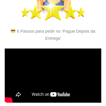
6 Passos para pedir no ‘Pague Depois da
Entrega’