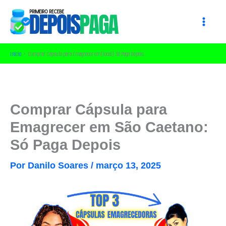
Ir
para
o
conteúdo
Início
Comprar Cápsula para Emagrecer em [local]: Só Paga Depois
Comprar Cápsula para
Emagrecer em São Caetano:
Só Paga Depois
Por
Danilo Soares
/
março 13, 2025