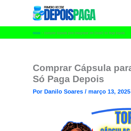
Ir
para
o
conteúdo
Início
Comprar Cápsula para Emagrecer em [local]: Só Paga Depois
Comprar Cápsula par
Só Paga Depois
Por
Danilo Soares
/
março 13, 2025