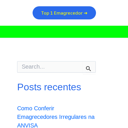
Top 1 Emagrecedor ➜
P
e
s
q
Posts recentes
u
i
s
a
Como Conferir
r
p
Emagrecedores Irregulares na
o
ANVISA
r