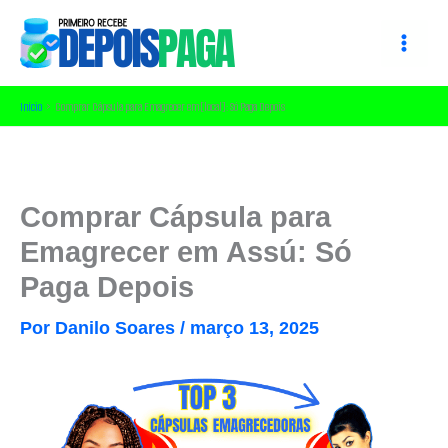
Ir
para
o
conteúdo
Início
Comprar Cápsula para Emagrecer em [local]: Só Paga Depois
Comprar Cápsula para
Emagrecer em Assú: Só
Paga Depois
Por
Danilo Soares
/
março 13, 2025