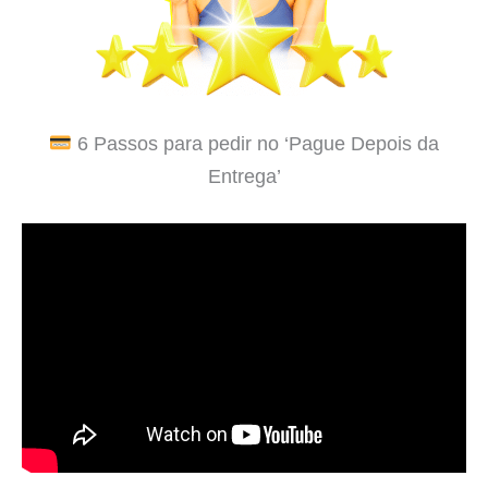
6 Passos para pedir no ‘Pague Depois da
Entrega’