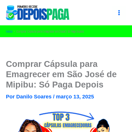
Ir
para
o
conteúdo
Início
Comprar Cápsula para Emagrecer em [local]: Só Paga Depois
Comprar Cápsula para
Emagrecer em São José de
Mipibu: Só Paga Depois
Por
Danilo Soares
/
março 13, 2025