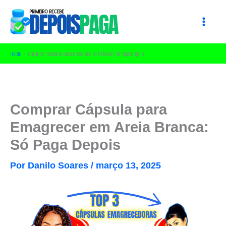
Ir
para
o
conteúdo
Início
Comprar Cápsula para Emagrecer em [local]: Só Paga Depois
Comprar Cápsula para
Emagrecer em Areia Branca:
Só Paga Depois
Por
Danilo Soares
/
março 13, 2025