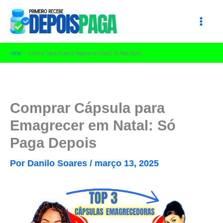
Ir
para
o
conteúdo
Início
Comprar Cápsula para Emagrecer em [local]: Só Paga Depois
Comprar Cápsula para
Emagrecer em Natal: Só
Paga Depois
Por
Danilo Soares
/
março 13, 2025