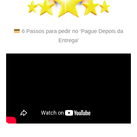
6 Passos para pedir no ‘Pague Depois da
Entrega’