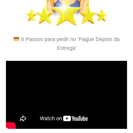
6 Passos para pedir no ‘Pague Depois da
Entrega’