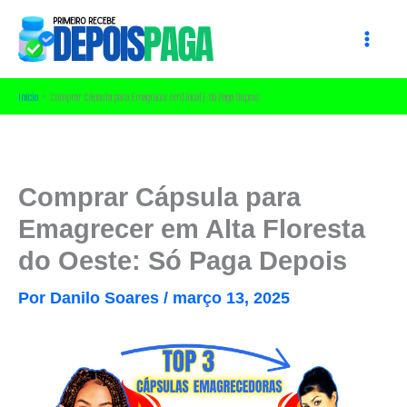
Ir
para
o
conteúdo
Início
Comprar Cápsula para Emagrecer em [local]: Só Paga Depois
Comprar Cápsula para
Emagrecer em Alta Floresta
do Oeste: Só Paga Depois
Por
Danilo Soares
/
março 13, 2025