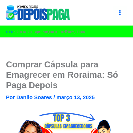
Ir
para
o
conteúdo
Início
Comprar Cápsula para Emagrecer em [local]: Só Paga Depois
Comprar Cápsula para
Emagrecer em Roraima: Só
Paga Depois
Por
Danilo Soares
/
março 13, 2025