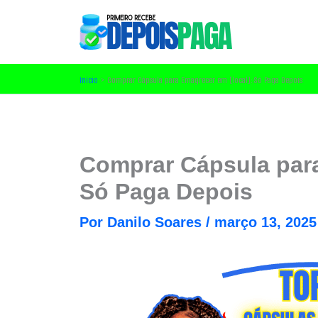
Ir
para
o
conteúdo
Início
Comprar Cápsula para Emagrecer em [local]: Só Paga Depois
Comprar Cápsula par
Só Paga Depois
Por
Danilo Soares
/
março 13, 2025