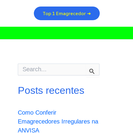
Top 1 Emagrecedor ➜
P
e
s
q
Posts recentes
u
i
s
a
Como Conferir
r
p
Emagrecedores Irregulares na
o
ANVISA
r