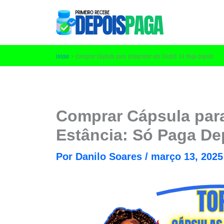
Ir
para
o
conteúdo
Início
Comprar Cápsula para Emagrecer em [local]: Só Paga Depois
Comprar Cápsula par
Estância: Só Paga De
Por
Danilo Soares
/
março 13, 2025