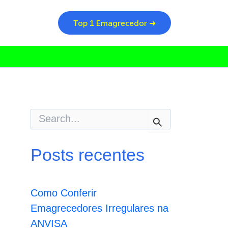
Top 1 Emagrecedor ➜
P
e
s
q
Posts recentes
u
i
s
a
Como Conferir
r
p
Emagrecedores Irregulares na
o
ANVISA
r