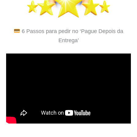
6 Passos para pedir no ‘Pague Depois da
Entrega’