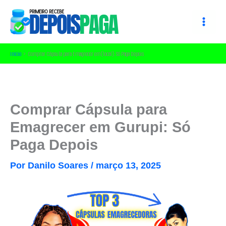
Ir
para
o
conteúdo
Início
Comprar Cápsula para Emagrecer em [local]: Só Paga Depois
Comprar Cápsula para
Emagrecer em Gurupi: Só
Paga Depois
Por
Danilo Soares
/
março 13, 2025