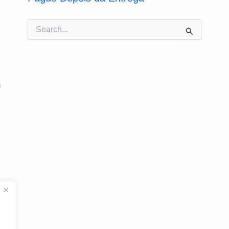
Pesquisar
por:
m