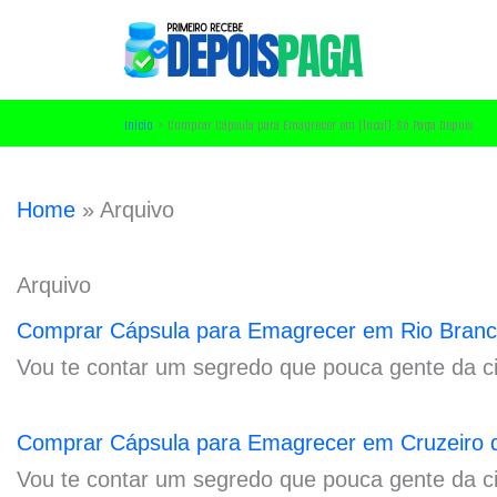
Ir
para
o
conteúdo
Início
Comprar Cápsula para Emagrecer em [local]: Só Paga Depois
Home
»
Arquivo
Arquivo
Comprar Cápsula para Emagrecer em Rio Branc
Vou te contar um segredo que pouca gente da c
Comprar Cápsula para Emagrecer em Cruzeiro d
Vou te contar um segredo que pouca gente da c