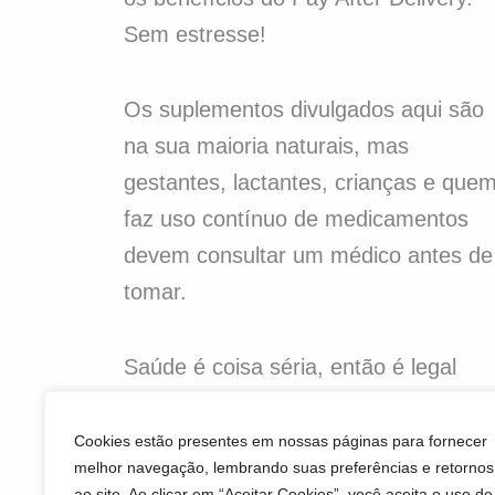
Sem estresse!
Os suplementos divulgados aqui são
na sua maioria naturais, mas
gestantes, lactantes, crianças e que
faz uso contínuo de medicamentos
devem consultar um médico antes de
tomar.
Saúde é coisa séria, então é legal
trocar uma ideia com um médico ou
nutricionista antes de começar
Cookies estão presentes em nossas páginas para fornecer
melhor navegação, lembrando suas preferências e retornos
qualquer suplementação!
ao site. Ao clicar em “Aceitar Cookies”, você aceita o uso de