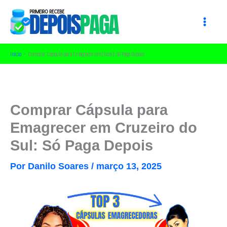
Ir
para
o
conteúdo
Início
Comprar Cápsula para Emagrecer em [local]: Só Paga Depois
Comprar Cápsula para
Emagrecer em Cruzeiro do
Sul: Só Paga Depois
Por
Danilo Soares
/
março 13, 2025