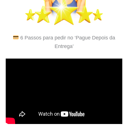
6 Passos para pedir no ‘Pague Depois da
Entrega’