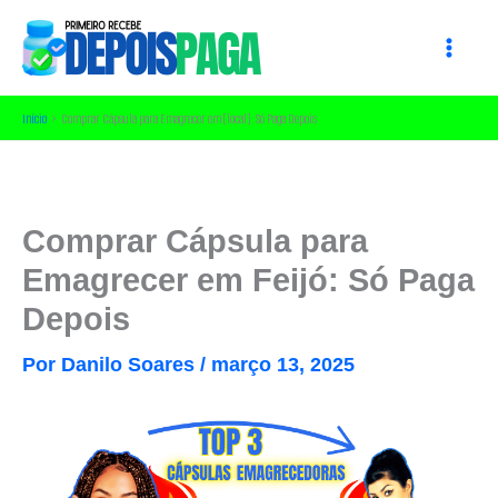
Ir
para
o
conteúdo
Início
Comprar Cápsula para Emagrecer em [local]: Só Paga Depois
Comprar Cápsula para
Emagrecer em Feijó: Só Paga
Depois
Por
Danilo Soares
/
março 13, 2025