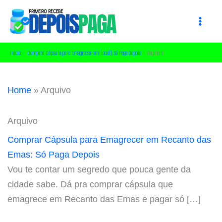
Ir
para
o
conteúdo
Início
Comprar Cápsula para Emagrecer em [local]: Só Paga Depois
Pagina 11
Home
»
Arquivo
Arquivo
Comprar Cápsula para Emagrecer em Recanto das
Emas: Só Paga Depois
Vou te contar um segredo que pouca gente da
cidade sabe. Dá pra comprar cápsula que
emagrece em Recanto das Emas e pagar só […]