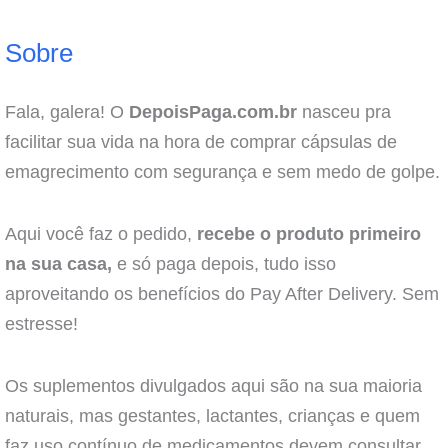
Sobre
Fala, galera! O
DepoisPaga.com.br
nasceu pra
facilitar sua vida na hora de comprar cápsulas de
emagrecimento com segurança e sem medo de golpe.
Aqui você faz o pedido,
recebe o produto primeiro
na sua casa,
e só paga depois, tudo isso
aproveitando os benefícios do Pay After Delivery. Sem
estresse!
Os suplementos divulgados aqui são na sua maioria
naturais, mas gestantes, lactantes, crianças e quem
faz uso contínuo de medicamentos devem consultar