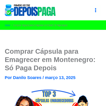
Ir
para
o
conteúdo
Início
Comprar Cápsula para Emagrecer em [local]: Só Paga Depois
Comprar Cápsula para
Emagrecer em Montenegro:
Só Paga Depois
Por
Danilo Soares
/
março 13, 2025