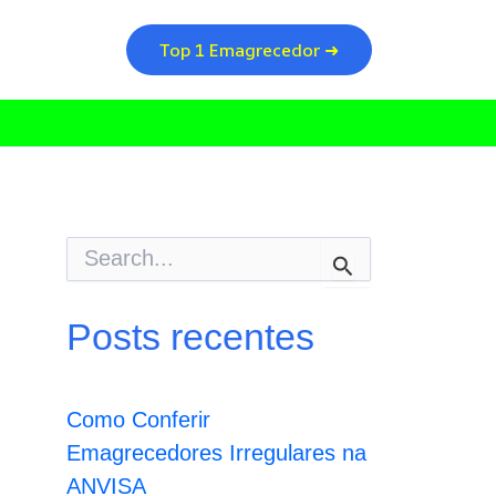
Top 1 Emagrecedor ➜
P
e
s
q
Posts recentes
u
i
s
a
Como Conferir
r
p
Emagrecedores Irregulares na
o
ANVISA
r