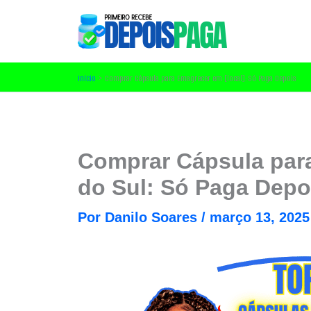
Ir
para
o
conteúdo
Início
Comprar Cápsula para Emagrecer em [local]: Só Paga Depois
Comprar Cápsula par
do Sul: Só Paga Depo
Por
Danilo Soares
/
março 13, 2025