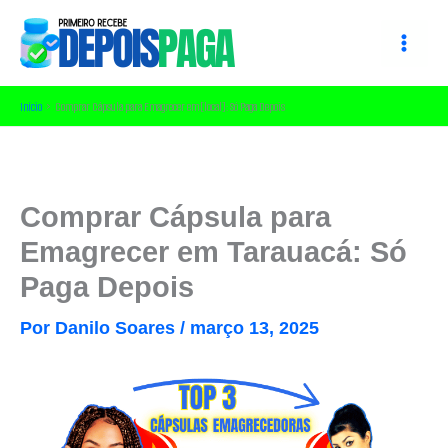
Ir
para
o
conteúdo
Início
Comprar Cápsula para Emagrecer em [local]: Só Paga Depois
Comprar Cápsula para
Emagrecer em Tarauacá: Só
Paga Depois
Por
Danilo Soares
/
março 13, 2025